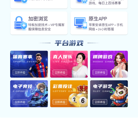
为对手十分忌惮的攻击点。
最后，他在篮下进攻时展示出的强大爆发力与弹跳能
力，让他在争抢篮板时具备了优势。他不仅能完成扣
篮，还能轻松地把握二次进攻机会。正是这种全面的
技术特点，使得他在比赛中始终处于高效状态，不断
贡献得分。
2、心理素质提升
除了技术上的优势，以赛亚杰克逊在心理素质方面同
样表现不俗。在高压环境下，他总能保持镇定，避免
因紧张而影响发挥。这种过硬的心理素质让他无论是
在关键时刻还是普通局面都能做出明智决策，从而提
升个人及球队整体战斗力。