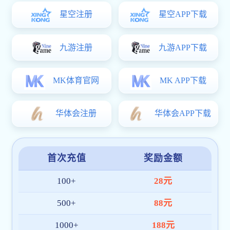
2026-06-01 22:42
69 次阅读
以赛亚杰克逊三场比赛完美表现全场命中
率百分百斩获28分
在最近的篮球比赛中，以赛亚杰克逊展现了令人惊艳
的表现，连续三场比赛均以百分之百的命中率斩获28
分。这一成绩不仅令观众为之振奋，也引起了媒体与
球迷的广泛关注。在这篇文章中，我们将通过四个方
面对以赛亚杰克逊的精彩表现进行详细分析，包括他
在比赛中的技术特点、心理素质、团队合作以及未来
的发展潜力。通过这些方面的探讨，可以更深入地理