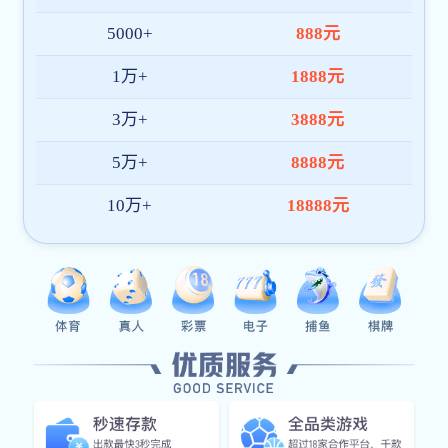
持续优化产品架构与内容体验，致力于成为全球领先的江南
手机网页版_江南(中国)平台。