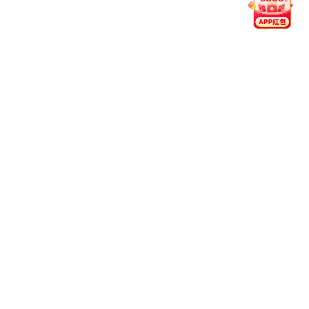
在推动行业标准提升的同时，江南手机网页版_江南(中国)积
极拓展创新边界，以高效响应用户需求为目标，逐步形成独
有的技术优势与服务口碑。
用户至
倾听用户声音，从细节中优化每一次访问体
上：
验。
科技驱
以智能系统支撑平台运行，提升数据响应速度
动：
与准确度。
责任引
坚守合规运营标准，构建值得信赖的体育信息
领：
环境。