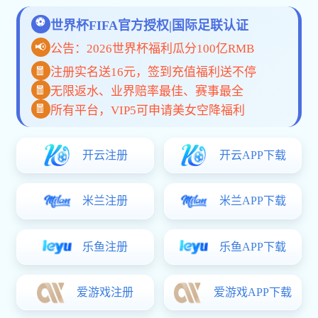
江南手机网页版公司简介