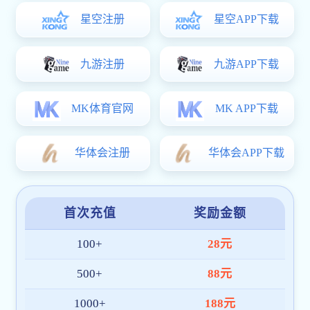
江南手机网页版
是一家面向全球市场的综合体育赛事直播与
数据服务平台，专注于为体育迷打造高品质的数字化观赛体
验。我们整合
高清赛事直播、数据分析、多终端同步
等核心
功能，为用户提供一站式的江南手机网页版_江南(中国)服
务。
平台通过多项国际安全认证，系统架构稳定高效，全面适配
APP、PC 和移动网页端。在东南亚、中东、欧洲等区域建立
了本地化技术与客服团队，确保每位用户都能获得便捷、可
靠的服务体验。
截至目前，江南手机网页版 已拥有超
100 万+
注册用户，服
务网络覆盖十余国家与地区，日均访问量持续增长，深受广
大体育爱好者喜爱。
我们将继续秉持“
技术创新、用户至上、安全高效
”的理念，