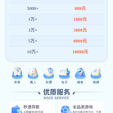
方面进行详细讨论。
1、转会背景及市场反应
近年来，欧洲足球转会市场竞争愈发激烈，各大俱乐
部都在积极寻找合适的人选来增强自己的阵容。阿贾
克斯作为荷兰足球的代表性俱乐部，自然也不例外。
在这样的背景下，阿贾克斯能够以600万欧元引进塞
巴略斯，无疑是一项划算的投资。
此外，塞巴略斯曾在皇家马德里效力，并在西甲联赛
和欧洲赛场上积累了丰富的经验。这使得他的加盟不
仅提升了球队的整体实力，还能为年轻球员树立榜
样。因此，这笔交易一经传出，就迅速引发了媒体和
球迷们的热议。