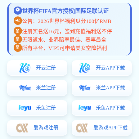
首页
/
体育热点
/ 正文