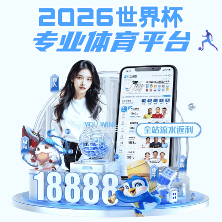
立即注册
江南手机网页版
官网 ·
权威体育数据平台
江南手机网页版 OFFICIAL WEBSITE
自2022年创立以来，
江南手机网页版
致力于为用户提
供包括NBA、英超、欧洲杯、LPL在内的热门赛事直播
与数据服务，广受用户信赖。
立即下载江南手机网页版APP