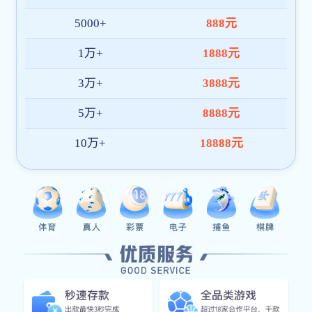
的坚定信念。这四个方面包括：执教哲学与风格、球
队发展与成就、领导力与团队建设以及展望未来与目
标设定。
1、执教哲学与风格
西蒙尼的执教哲学十分鲜明，他强调战术纪律和团队
协作。他始终相信，只有通过严密的防守和高效反
击，才能在强手如林的联赛中占据一席之地。这样的
战术安排，使得马德里竞技在面对实力强劲对手时，
往往能够逆转局势并取得胜利。
除了战术上的要求，西蒙尼还注重心理素质的培养。
他常常鼓励球员们要勇敢面对挑战，无论是在比赛中
的压力还是外界的不利评价，都要保持冷静和专注。
这种心理上的准备，让他的球员们在关键时刻能够发