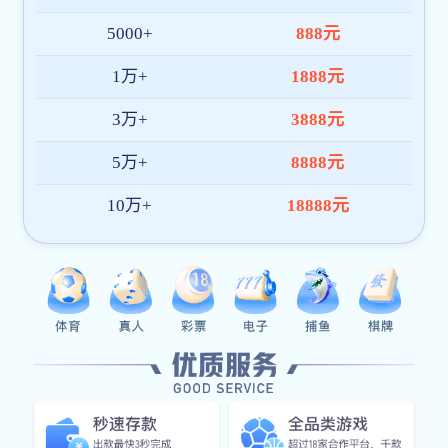
事件，包括注册的重要性、阿隆德斯威廉姆斯的背景
与状态、贝利的取消注册原因以及对赛事整体影响
等，以期深入探讨此次事件所带来的启示。
1、注册的重要性
在竞技体育中，运动员的注册是参与比赛和争取荣誉
的重要前提。通过完成注册，运动员不仅能够获得参
赛资格，还能确保自己的权益受到保护。在此过程
中，各种法律条款和规则也会影响到运动员日后的发
展。因此，对于每位运动员而言，及时且有效地完成
注册是至关重要的一步。
此外，运动员在完成注册后，可以更好地融入团队、
接受教练指导并进行针对性的训练。这种积极参与感
会提升他们的信心，对接下来的比赛形成良好的心理