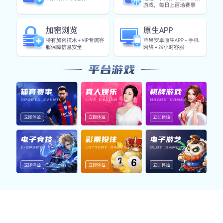
准备。同时，正式的参赛身份也使得运动员能获得更
多媒体曝光机会，从而提高其个人品牌价值。
然而，在某些情况下，由于种种原因，部分运动员可
能无法顺利完成注册。无论是健康问题还是其他外部
因素，都可能导致他们失去参赛机会。这不仅影响到
个人职业生涯的发展，也可能对整个团队造成不小的
打击。
2、阿隆德斯威廉姆斯的背景与状态
阿隆德斯威廉姆斯是一位备受期待的新星，其在过去
几场赛事中的表现令人瞩目。他凭借出色的身体素质
和卓越的技术水平，一直被认为是未来之星。成功完
成此次赛事报名后，他有机会进一步展示自己的实
力，并争取更高的荣誉。