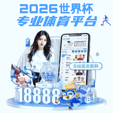
立即注册
江南手机网页版
官网 ·
权威体育数据平台
江南手机网页版 OFFICIAL WEBSITE
自2022年创立以来，
江南手机网页版
致力于为用户提
供包括NBA、英超、欧洲杯、LPL在内的热门赛事直播
与数据服务，广受用户信赖。
立即下载江南手机网页版APP